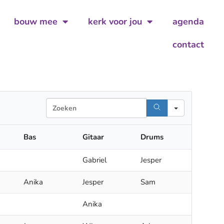
bouw mee
kerk voor jou
agenda
contact
Search
Bas
Gitaar
Drums
Gabriel
Jesper
Anika
Jesper
Sam
Anika