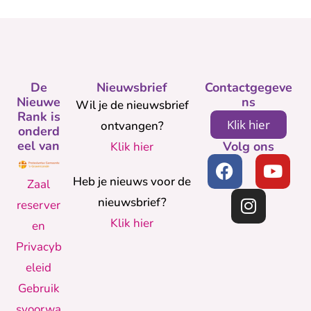
De
Nieuwsbrief
Contactgegeve
Nieuwe
ns
Wil je de nieuwsbrief
Rank is
Klik hier
ontvangen?
onderd
eel van
Volg ons
Klik hier
Heb je nieuws voor de
Zaal
nieuwsbrief?
reserver
Klik hier
en
Privacyb
eleid
Gebruik
svoorwa