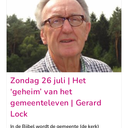
Zondag 26 juli | Het
‘geheim’ van het
gemeenteleven | Gerard
Lock
In de Bijbel wordt de gemeente (de kerk)