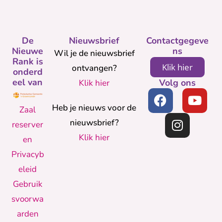
De
Nieuwsbrief
Contactgegeve
Nieuwe
ns
Wil je de nieuwsbrief
Rank is
Klik hier
ontvangen?
onderd
eel van
Volg ons
Klik hier
Heb je nieuws voor de
Zaal
nieuwsbrief?
reserver
Klik hier
en
Privacyb
eleid
Gebruik
svoorwa
arden