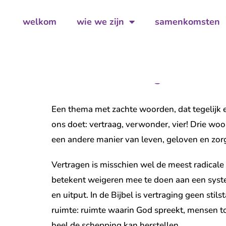
welkom
wie we zijn
samenkomsten
ema Groene Kerk: Vertraag, verwonder
Een thema met zachte woorden, dat tegelijk 
ons doet: vertraag, verwonder, vier! Drie woo
een andere manier van leven, geloven en zor
Vertragen is misschien wel de meest radicale 
betekent weigeren mee te doen aan een syste
en uitput. In de Bijbel is vertraging geen stils
ruimte: ruimte waarin God spreekt, mensen t
heel de schepping kan herstellen.