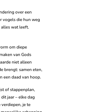
ondering over een
er vogels die hun weg
alles wat leeft.
 vorm om diepe
itmaken van Gods
aarde niet alleen
de brengt: samen eten,
ren een daad van hoop.
jst of stappenplan,
it jaar – elke dag
 verdiepen, je te