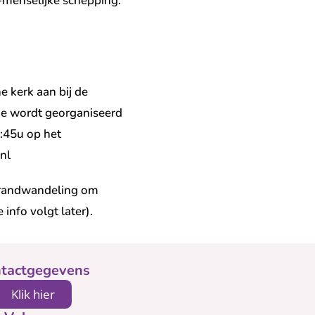
menselijke schepping.
e kerk aan bij de
de wordt georganiseerd
:45u op het
nl
trandwandeling om
nfo volgt later).
tactgegevens
Klik hier