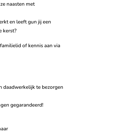
onze naasten met
kt en leeft gun jij een
e kerst?
amilielid of kennis aan via
n daadwerkelijk te bezorgen
ngen gegarandeerd!
naar