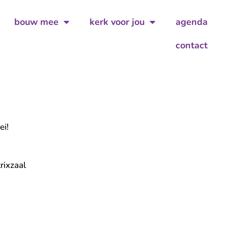
bouw mee
kerk voor jou
agenda
contact
ei!
rixzaal