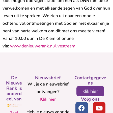
kids mogen opdragen. Mooi om hen als DNR familie te
verwelkomen en met elkaar de zegen van God over hun
leven uit te spreken. We zien uit naar een mooie
ochtend vol ontmoetingen met God en met elkaar en je
bent van harte welkom om dit met ons mee te vieren!
Vanaf 10:00 uur in De Kiem of online
via:
www.denieuwerank.nl/livestream
.
De
Nieuwsbrief
Contactgegeve
Nieuwe
ns
Wil je de nieuwsbrief
Rank is
Klik hier
ontvangen?
onderd
eel van
Volg ons
Klik hier
Heb je nieuws voor de
Zaal