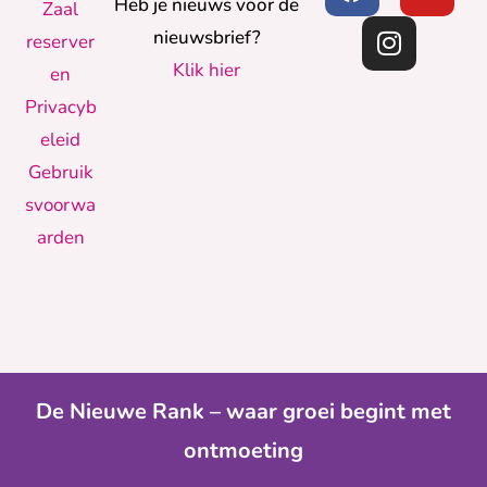
Heb je nieuws voor de
Zaal
nieuwsbrief?
reserver
Klik hier
en
Privacyb
eleid
Gebruik
svoorwa
arden
De Nieuwe Rank – waar groei begint met
ontmoeting