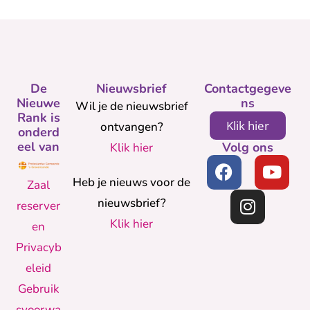
De
Nieuwsbrief
Contactgegeve
Nieuwe
ns
Wil je de nieuwsbrief
Rank is
Klik hier
ontvangen?
onderd
eel van
Volg ons
Klik hier
Heb je nieuws voor de
Zaal
nieuwsbrief?
reserver
Klik hier
en
Privacyb
eleid
Gebruik
svoorwa