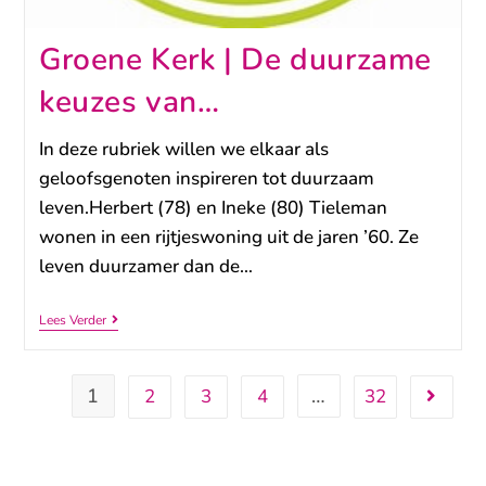
Groene Kerk | De duurzame
keuzes van…
In deze rubriek willen we elkaar als
geloofsgenoten inspireren tot duurzaam
leven.Herbert (78) en Ineke (80) Tieleman
wonen in een rijtjeswoning uit de jaren ’60. Ze
leven duurzamer dan de…
Lees Verder
1
…
2
3
4
32